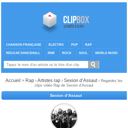
CHANSON FRANÇAISE
ELECTRO
POP
RAP
REGGAE DANCEHALL
RNB
ROCK
SOUL
WORLD MUSIC
Accueil
>
Rap
›
Artistes rap
›
Sexion d’Assaut
›
Regardez les
clips vidéo Rap de Sexion d’Assaut
Sexion d’Assaut