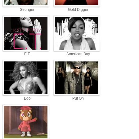
Stronger
Gold Digger
E.T.
American Boy
Ego
Put On