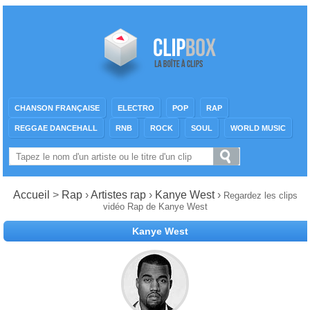
CHANSON FRANÇAISE
ELECTRO
POP
RAP
REGGAE DANCEHALL
RNB
ROCK
SOUL
WORLD MUSIC
Accueil
>
Rap
›
Artistes rap
›
Kanye West
›
Regardez les clips
vidéo Rap de Kanye West
Kanye West