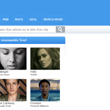
RNB
ROCK
SOUL
WORLD MUSIC
 nouveautés Soul
llelujah
Hello
icia Keys
Adele
e Call Away
Freedom
arlie Puth
Pharrell Williams