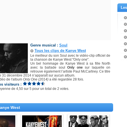
Les
Genre musical :
Soul
Tous les clips de Kanye West
Le meilleur du son Soul avec le vidéo-clip officiel de
la chanson de Kanye West "Only one".
Un bel hommage de Kanye West à sa fille North
avec la ballade soul
Only one
sur laquelle on
retrouve également l’artiste Paul McCartney. Ce titre
le 31 décembre 2014 n’apparaît sur aucun album.
idéo de l'album
Only One (2014)
a été regardée 28 fois.
es visiteurs :
oyenne de
4,50
sur
5
pour un total de
2 votes
.
Kanye West