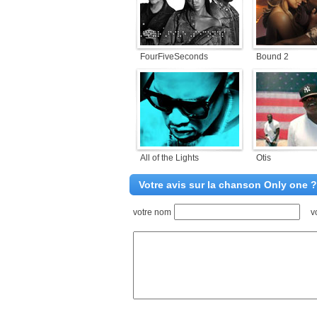
FourFiveSeconds
Bound 2
All of the Lights
Otis
Votre avis sur la chanson Only one ?
votre nom
v