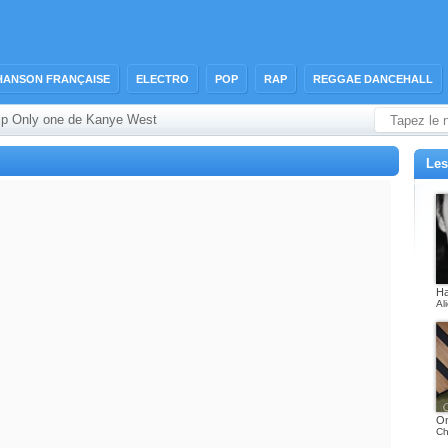
HANSON FRANÇAISE
ELECTRO
POP
RAP
REGGAE DANCEHALL
ip Only one de Kanye West
Les
Ha
Al
On
Ch