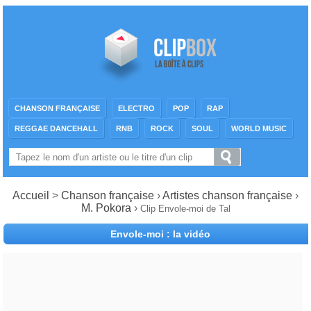
CHANSON FRANÇAISE
ELECTRO
POP
RAP
REGGAE DANCEHALL
RNB
ROCK
SOUL
WORLD MUSIC
Accueil
>
Chanson française
›
Artistes chanson française
›
M. Pokora
›
Clip Envole-moi de Tal
Envole-moi : la vidéo