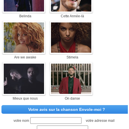
Belinda
Cette Année-là
Are we awake
Stimela
Mieux que nous
On danse
Votre avis sur la chanson Envole-moi ?
votre nom
votre adresse mail