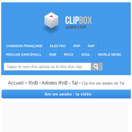
CHANSON FRANÇAISE
ELECTRO
POP
RAP
REGGAE DANCEHALL
RNB
ROCK
SOUL
WORLD MUSIC
Accueil
>
RnB
›
Artistes RnB
›
Tal
›
Clip Are we awake de Tal
Are we awake : la vidéo