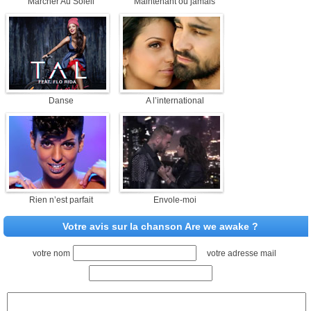
Marcher Au Soleil
Maintenant ou jamais
Danse
A l’international
Rien n’est parfait
Envole-moi
Votre avis sur la chanson Are we awake ?
votre nom
votre adresse mail