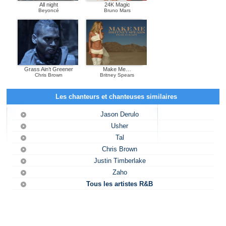
All night
24K Magic
Beyoncé
Bruno Mars
Grass Ain’t Greener
Make Me…
Chris Brown
Britney Spears
Les chanteurs et chanteuses similaires
Jason Derulo
Usher
Tal
Chris Brown
Justin Timberlake
Zaho
Tous les artistes R&B