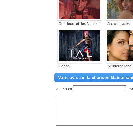
Des fleurs et des flammes
Are we awake
Danse
A l’international
Votre avis sur la chanson Maintenan
votre nom
v