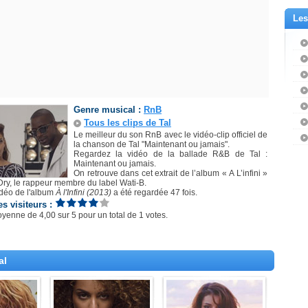
Les
Genre musical :
RnB
Tous les clips de Tal
Le meilleur du son RnB avec le vidéo-clip officiel de
la chanson de Tal "Maintenant ou jamais".
Regardez la vidéo de la ballade R&B de Tal :
Maintenant ou jamais.
On retrouve dans cet extrait de l’album « A L’infini »
Dry, le rappeur membre du label Wati-B.
idéo de l'album
À l'Infini (2013)
a été regardée 47 fois.
es visiteurs :
oyenne de
4,00
sur
5
pour un total de
1 votes
.
al