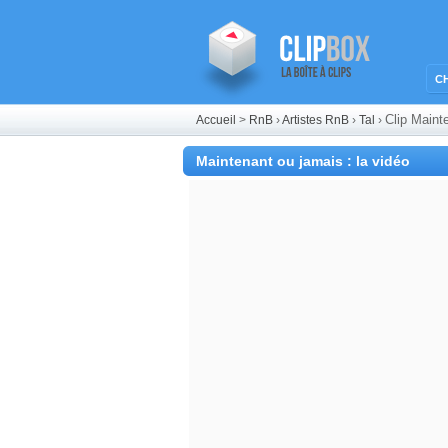
C
Clip Maint
Accueil
>
RnB
›
Artistes RnB
›
Tal
›
Maintenant ou jamais : la vidéo