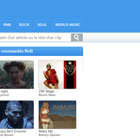
RNB
ROCK
SOUL
WORLD MUSIC
 nouveautés RnB
l night
24K Magic
yoncé
Bruno Mars
ass Ain’t Greener
Make Me…
ris Brown
Britney Spears