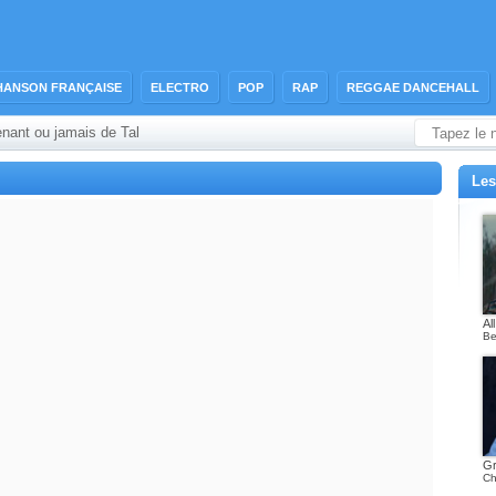
HANSON FRANÇAISE
ELECTRO
POP
RAP
REGGAE DANCEHALL
enant ou jamais de Tal
Les
Al
Be
Gr
Ch