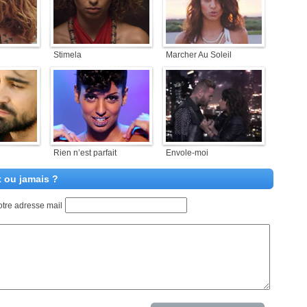
Stimela
Marcher Au Soleil
Rien n’est parfait
Envole-moi
t ou jamais ?
otre adresse mail