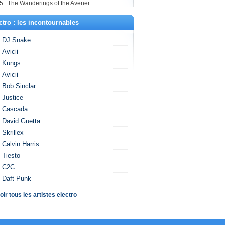
5 : The Wanderings of the Avener
ctro : les incontournables
DJ Snake
Avicii
Kungs
Avicii
Bob Sinclar
Justice
Cascada
David Guetta
Skrillex
Calvin Harris
Tiesto
C2C
Daft Punk
oir tous les artistes electro