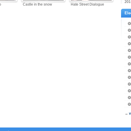
201
o
Castle in the snow
Hate Street Dialogue
Ele
→
v