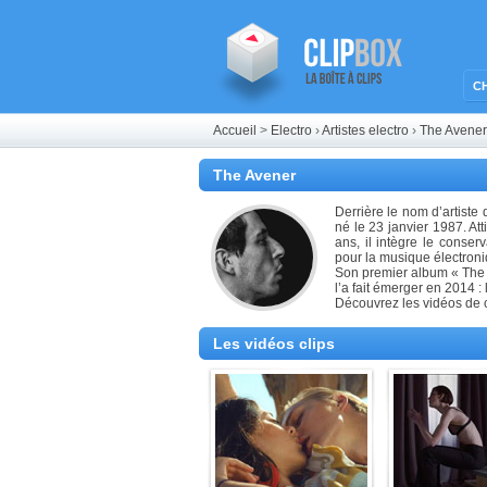
C
Accueil
>
Electro
›
Artistes electro
›
The Avener
The Avener
Derrière le nom d’artiste 
né le 23 janvier 1987. At
ans, il intègre le conser
pour la musique électroni
Son premier album « The 
l’a fait émerger en 2014 :
Découvrez les vidéos de c
Les vidéos clips