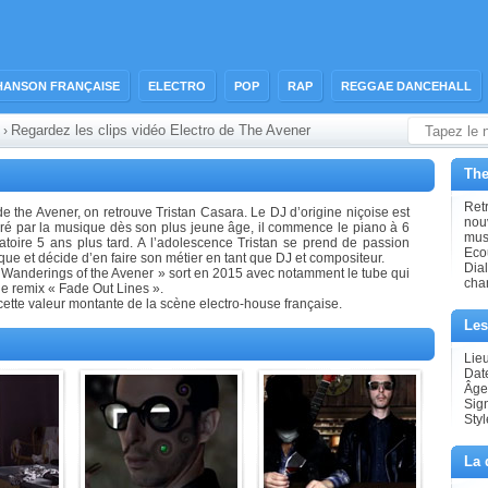
HANSON FRANÇAISE
ELECTRO
POP
RAP
REGGAE DANCEHALL
Regardez les clips vidéo Electro de The Avener
›
The
Retr
de the Avener, on retrouve Tristan Casara. Le DJ d’origine niçoise est
nouv
tiré par la musique dès son plus jeune âge, il commence le piano à 6
musi
vatoire 5 ans plus tard. A l’adolescence Tristan se prend de passion
Eco
que et décide d’en faire son métier en tant que DJ et compositeur.
Dial
Wanderings of the Avener » sort en 2015 avec notamment le tube qui
cha
 le remix « Fade Out Lines ».
ette valeur montante de la scène electro-house française.
Les
Lie
Dat
Âge
Sig
Styl
La 