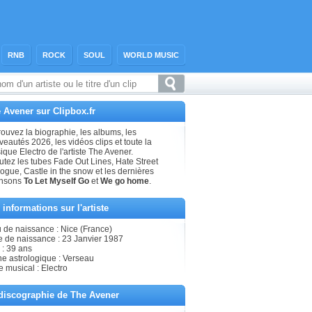
RNB
ROCK
SOUL
WORLD MUSIC
 Avener sur Clipbox.fr
ouvez la biographie, les albums, les
eautés 2026, les vidéos clips et toute la
que Electro de l'artiste The Avener.
utez les tubes Fade Out Lines, Hate Street
ogue, Castle in the snow et les dernières
nsons
To Let Myself Go
et
We go home
.
 informations sur l'artiste
u de naissance : Nice (France)
e de naissance : 23 Janvier 1987
 : 39 ans
ne astrologique : Verseau
e musical : Electro
discographie de The Avener