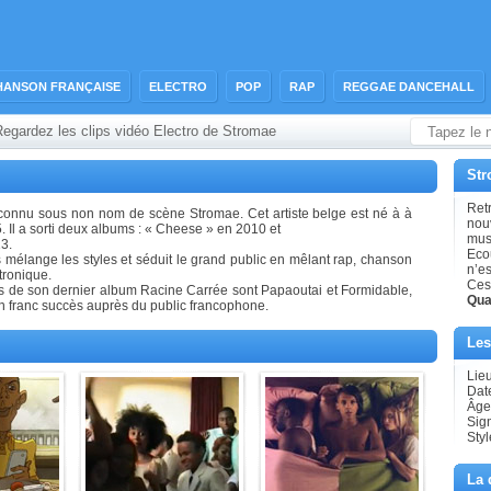
HANSON FRANÇAISE
ELECTRO
POP
RAP
REGGAE DANCEHALL
egardez les clips vidéo Electro de Stromae
Str
Retr
connu sous non nom de scène Stromae. Cet artiste belge est né à à
nouv
. Il a sorti deux albums : « Cheese » en 2010 et
musi
3.
Eco
s mélange les styles et séduit le grand public en mêlant rap, chanson
n’e
tronique.
Ces
s de son dernier album Racine Carrée sont Papaoutai et Formidable,
Qua
 un franc succès auprès du public francophone.
Les
Lieu
Dat
Âge
Sig
Styl
La 