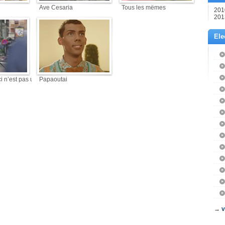
Ave Cesaria
Tous les mêmes
201
201
Ele
i n’est pas une leçon)
Papaoutai
→
v