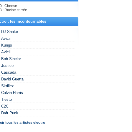
0 : Cheese
3 : Racine carrée
ctro : les incontournables
DJ Snake
Avicii
Kungs
Avicii
Bob Sinclar
Justice
Cascada
David Guetta
Skrillex
Calvin Harris
Tiesto
C2C
Daft Punk
oir tous les artistes electro