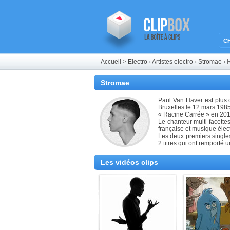
C
R
Accueil
>
Electro
›
Artistes electro
›
Stromae
›
Stromae
Paul Van Haver est plus 
Bruxelles le 12 mars 1985
« Racine Carrée » en 201
Le chanteur multi-facette
française et musique élec
Les deux premiers single
2 titres qui ont remporté
Les vidéos clips