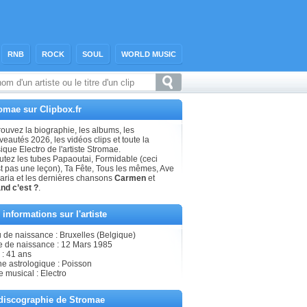
RNB
ROCK
SOUL
WORLD MUSIC
omae sur Clipbox.fr
ouvez la biographie, les albums, les
eautés 2026, les vidéos clips et toute la
que Electro de l'artiste Stromae.
utez les tubes Papaoutai, Formidable (ceci
st pas une leçon), Ta Fête, Tous les mêmes, Ave
aria et les dernières chansons
Carmen
et
nd c’est ?
.
 informations sur l'artiste
 de naissance : Bruxelles (Belgique)
e de naissance : 12 Mars 1985
 : 41 ans
ne astrologique : Poisson
e musical : Electro
discographie de Stromae