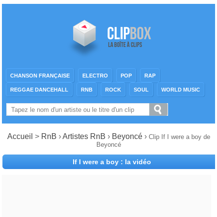
CHANSON FRANÇAISE
ELECTRO
POP
RAP
REGGAE DANCEHALL
RNB
ROCK
SOUL
WORLD MUSIC
Accueil
>
RnB
›
Artistes RnB
›
Beyoncé
›
Clip If I were a boy de
Beyoncé
If I were a boy : la vidéo