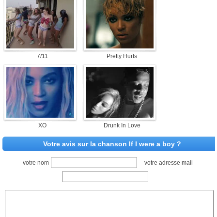
7/11
Pretty Hurts
XO
Drunk In Love
Votre avis sur la chanson If I were a boy ?
votre nom
votre adresse mail