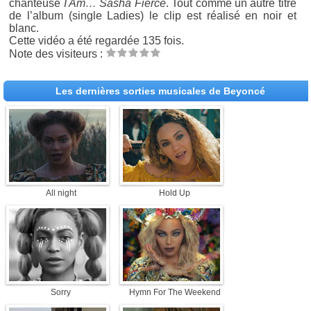
chanteuse
I Am… Sasha Fierce
. Tout comme un autre titre
de l’album (single Ladies) le clip est réalisé en noir et
blanc.
Cette vidéo a été regardée 135 fois.
Note des visiteurs :
Les dernières sorties musicales de Beyoncé
All night
Hold Up
Sorry
Hymn For The Weekend