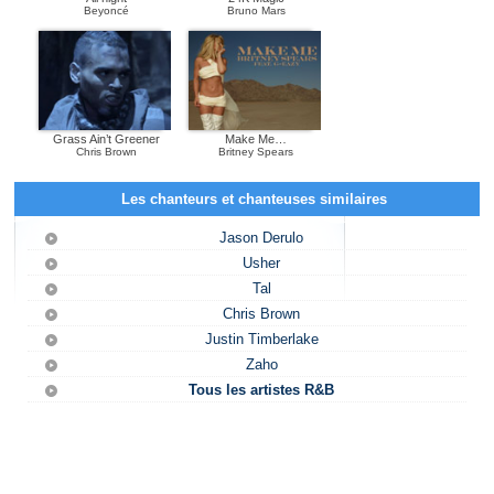
Beyoncé
Bruno Mars
Grass Ain’t Greener
Make Me…
Chris Brown
Britney Spears
Les chanteurs et chanteuses similaires
Jason Derulo
Usher
Tal
Chris Brown
Justin Timberlake
Zaho
Tous les artistes R&B