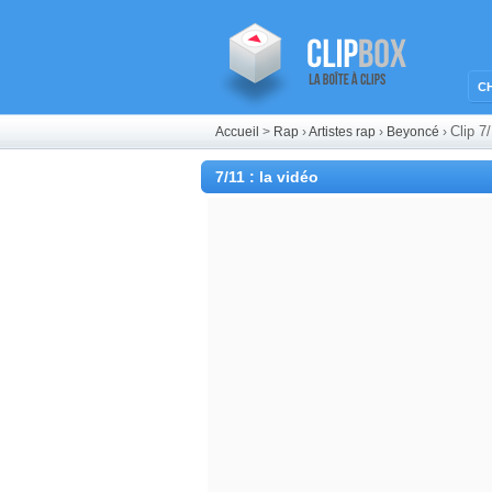
C
Clip 7
Accueil
>
Rap
›
Artistes rap
›
Beyoncé
›
7/11 : la vidéo