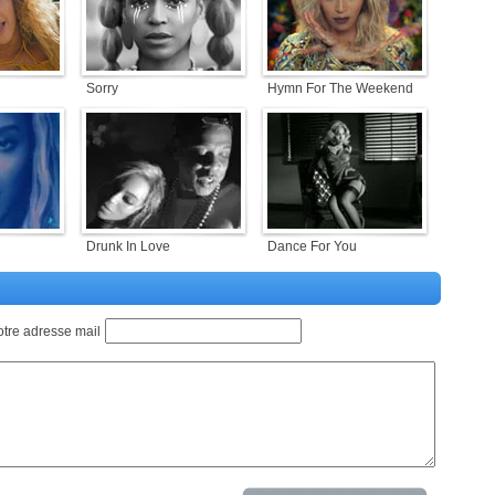
Sorry
Hymn For The Weekend
Drunk In Love
Dance For You
otre adresse mail