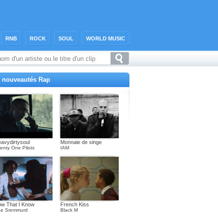
RNB
ROCK
SOUL
WORLD MUSIC
 nouveautés Rap
avydirtysoul
Monnaie de singe
enty One Pilots
IAM
w That I Know
French Kiss
e Sremmurd
Black M