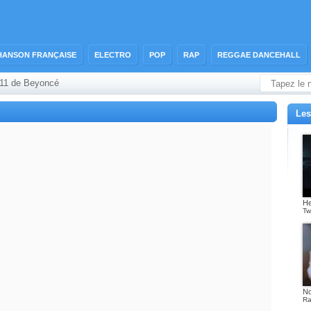
HANSON FRANÇAISE
ELECTRO
POP
RAP
REGGAE DANCEHALL
/11 de Beyoncé
Les
He
Tw
No
Ra