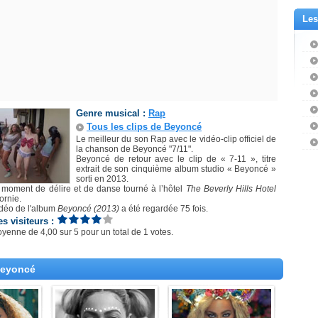
Les
Genre musical :
Rap
Tous les clips de Beyoncé
Le meilleur du son Rap avec le vidéo-clip officiel de
la chanson de Beyoncé "7/11".
Beyoncé de retour avec le clip de « 7-11 », titre
extrait de son cinquième album studio « Beyoncé »
sorti en 2013.
moment de délire et de danse tourné à l’hôtel
The Beverly Hills Hotel
ornie.
idéo de l'album
Beyoncé (2013)
a été regardée 75 fois.
es visiteurs :
oyenne de
4,00
sur
5
pour un total de
1 votes
.
Beyoncé