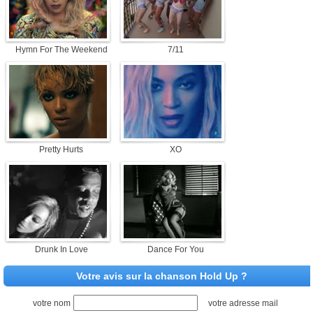
Hymn For The Weekend
7/11
Pretty Hurts
XO
Drunk In Love
Dance For You
Votre avis sur la chanson Hold Up ?
votre nom
votre adresse mail