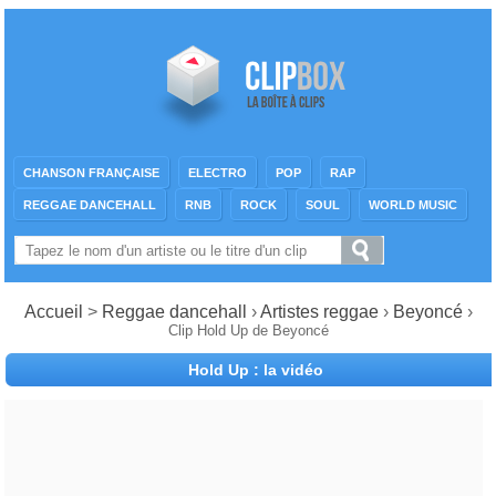
CHANSON FRANÇAISE
ELECTRO
POP
RAP
REGGAE DANCEHALL
RNB
ROCK
SOUL
WORLD MUSIC
Accueil
>
Reggae dancehall
›
Artistes reggae
›
Beyoncé
›
Clip Hold Up de Beyoncé
Hold Up : la vidéo