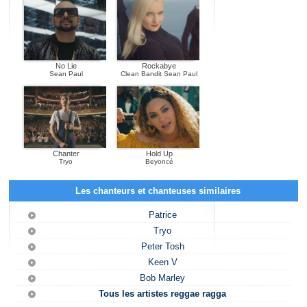
No Lie
Rockabye
Sean Paul
Clean Bandit Sean Paul
Chanter
Hold Up
Tryo
Beyoncé
Les chanteurs et chanteuses similaires
Patrice
Tryo
Peter Tosh
Keen V
Bob Marley
Tous les artistes reggae ragga