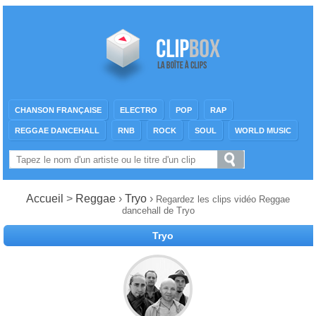
CHANSON FRANÇAISE
ELECTRO
POP
RAP
REGGAE DANCEHALL
RNB
ROCK
SOUL
WORLD MUSIC
Accueil
>
Reggae
›
Tryo
›
Regardez les clips vidéo Reggae
dancehall de Tryo
Tryo