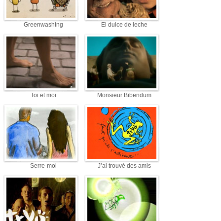
Greenwashing
El dulce de leche
Toi et moi
Monsieur Bibendum
Serre-moi
J’ai trouvé des amis