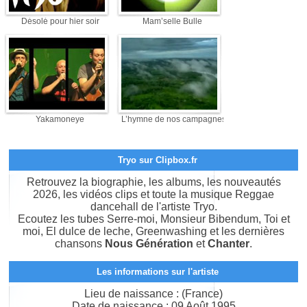
Désolé pour hier soir
Mam’selle Bulle
Yakamoneye
L’hymne de nos campagnes
Tryo sur Clipbox.fr
Retrouvez la biographie, les albums, les nouveautés
2026, les vidéos clips et toute la musique Reggae
dancehall de l'artiste Tryo.
Ecoutez les tubes Serre-moi, Monsieur Bibendum, Toi et
moi, El dulce de leche, Greenwashing et les dernières
chansons
Nous Génération
et
Chanter
.
Les informations sur l'artiste
Lieu de naissance : (France)
Date de naissance : 09 Août 1995