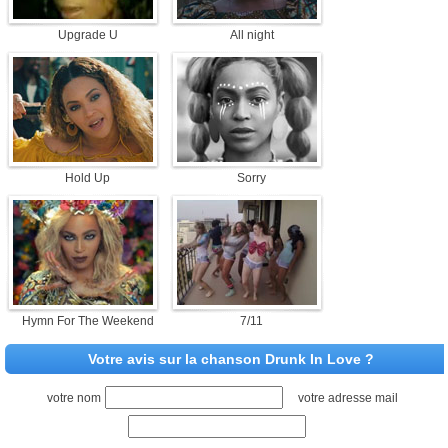
Upgrade U
All night
Hold Up
Sorry
Hymn For The Weekend
7/11
Votre avis sur la chanson Drunk In Love ?
votre nom
votre adresse mail