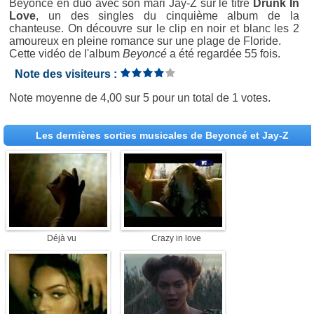
Beyoncé en duo avec son mari Jay-Z sur le titre
Drunk In
Love
, un des singles du cinquième album de la
chanteuse. On découvre sur le clip en noir et blanc les 2
amoureux en pleine romance sur une plage de Floride.
Cette vidéo de l'album
Beyoncé
a été regardée 55 fois.
Note des visiteurs :
Note moyenne de
4,00
sur
5
pour un total de
1 votes
.
Les dernières sorties musicales de Beyoncé et Jay-Z
Déjà vu
Crazy in love