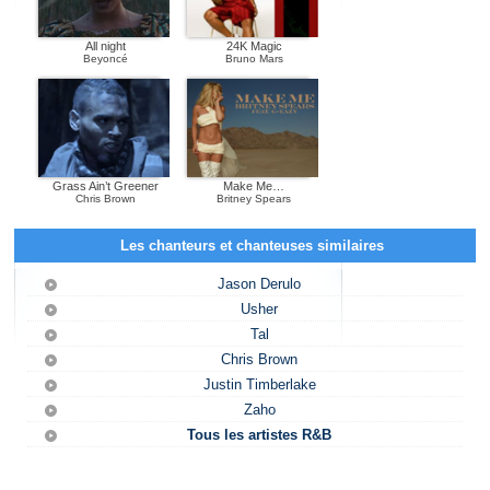
All night
24K Magic
Beyoncé
Bruno Mars
Grass Ain’t Greener
Make Me…
Chris Brown
Britney Spears
Les chanteurs et chanteuses similaires
Jason Derulo
Usher
Tal
Chris Brown
Justin Timberlake
Zaho
Tous les artistes R&B