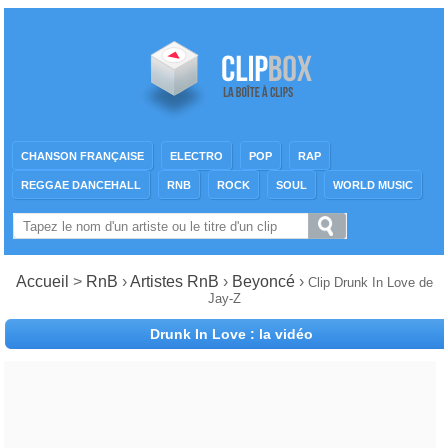
CHANSON FRANÇAISE
ELECTRO
POP
RAP
REGGAE DANCEHALL
RNB
ROCK
SOUL
WORLD MUSIC
Accueil
>
RnB
›
Artistes RnB
›
Beyoncé
›
Clip Drunk In Love de
Jay-Z
Drunk In Love : la vidéo