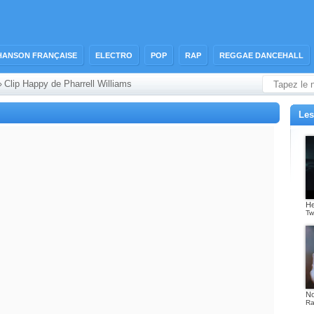
HANSON FRANÇAISE
ELECTRO
POP
RAP
REGGAE DANCEHALL
Clip Happy de Pharrell Williams
›
Les
He
Tw
No
Ra