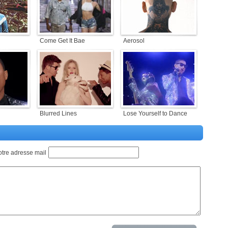
Come Get It Bae
Aerosol
Blurred Lines
Lose Yourself to Dance
otre adresse mail