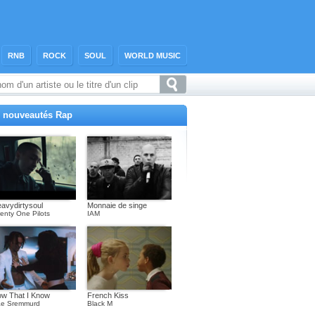
RNB
ROCK
SOUL
WORLD MUSIC
 nouveautés Rap
avydirtysoul
Monnaie de singe
enty One Pilots
IAM
w That I Know
French Kiss
e Sremmurd
Black M