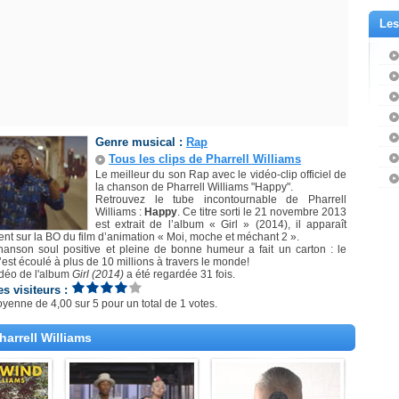
Les
Genre musical :
Rap
Tous les clips de Pharrell Williams
Le meilleur du son Rap avec le vidéo-clip officiel de
la chanson de Pharrell Williams "Happy".
Retrouvez le tube incontournable de Pharrell
Williams :
Happy
. Ce titre sorti le 21 novembre 2013
est extrait de l’album « Girl » (2014), il apparaît
nt sur la BO du film d’animation « Moi, moche et méchant 2 ».
hanson soul positive et pleine de bonne humeur a fait un carton : le
’est écoulé à plus de 10 millions à travers le monde!
idéo de l'album
Girl (2014)
a été regardée 31 fois.
es visiteurs :
oyenne de
4,00
sur
5
pour un total de
1 votes
.
harrell Williams