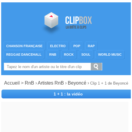
CHANSON FRANÇAISE
ELECTRO
POP
RAP
REGGAE DANCEHALL
RNB
ROCK
SOUL
WORLD MUSIC
Accueil
>
RnB
›
Artistes RnB
›
Beyoncé
›
Clip 1 + 1 de Beyoncé
1 + 1 : la vidéo