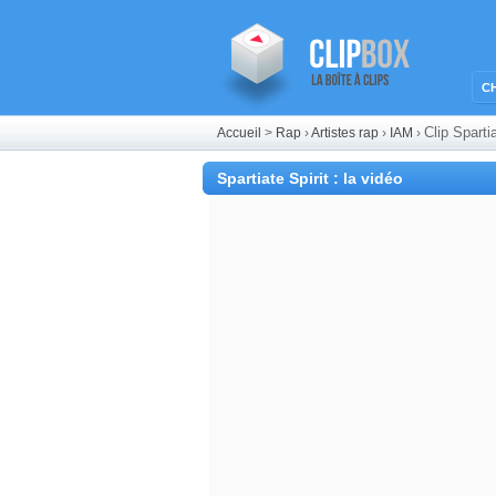
C
Clip Sparti
Accueil
>
Rap
›
Artistes rap
›
IAM
›
Spartiate Spirit : la vidéo