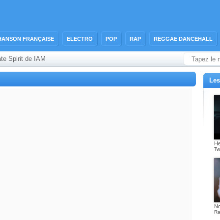
HANSON FRANÇAISE
ELECTRO
POP
RAP
REGGAE DANCEHALL
ate Spirit de IAM
Les
He
Tw
No
Ra