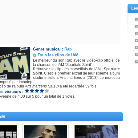
Les
Genre musical :
Rap
Tous les clips de IAM
Le meilleur du son Rap avec le vidéo-clip officiel de
la chanson de IAM "Spartiate Spirit".
Retrouvez le clip des marseillais de IAM :
Spartiate
Spirit
. C’est le premier extrait de leur sixième album
studio intitulé « Arts martiens » (2013). Le morceau
omposé par Imhotep.
idéo de l'album
Arts martiens (2013)
a été regardée 59 fois.
es visiteurs :
oyenne de
4,00
sur
5
pour un total de
1 votes
.
IAM