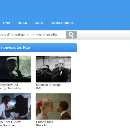
RNB
ROCK
SOUL
WORLD MUSIC
 nouveautés Rap
avydirtysoul
Monnaie de singe
enty One Pilots
IAM
w That I Know
French Kiss
e Sremmurd
Black M