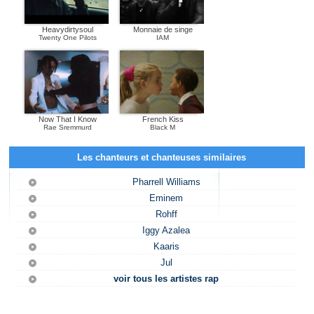
Heavydirtysoul
Monnaie de singe
Twenty One Pilots
IAM
Now That I Know
French Kiss
Rae Sremmurd
Black M
Les chanteurs et chanteuses similaires
Pharrell Williams
Eminem
Rohff
Iggy Azalea
Kaaris
Jul
voir tous les artistes rap