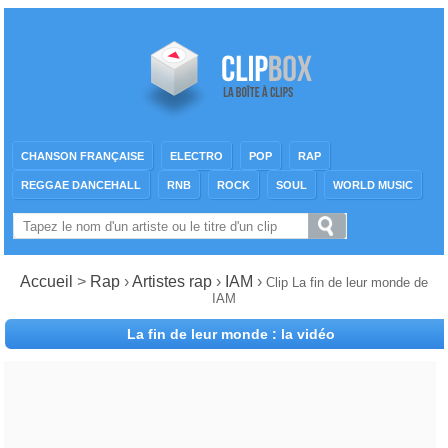
CHANSON FRANÇAISE
ELECTRO
POP
RAP
REGGAE DANCEHALL
RNB
ROCK
SOUL
WORLD MUSIC
Accueil
>
Rap
›
Artistes rap
›
IAM
›
Clip La fin de leur monde de
IAM
La fin de leur monde : la vidéo