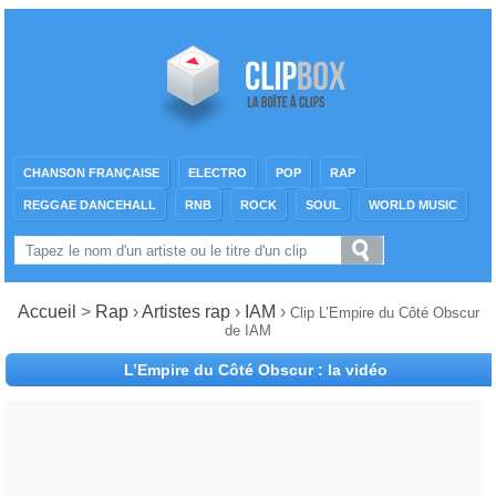
CHANSON FRANÇAISE
ELECTRO
POP
RAP
REGGAE DANCEHALL
RNB
ROCK
SOUL
WORLD MUSIC
Accueil
>
Rap
›
Artistes rap
›
IAM
›
Clip L’Empire du Côté Obscur
de IAM
L’Empire du Côté Obscur : la vidéo