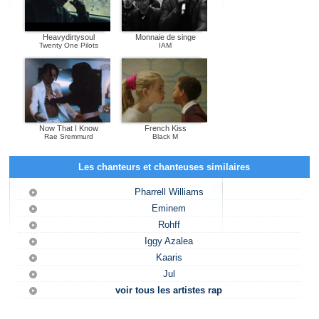
Heavydirtysoul
Monnaie de singe
Twenty One Pilots
IAM
Now That I Know
French Kiss
Rae Sremmurd
Black M
Les chanteurs et chanteuses similaires
Pharrell Williams
Eminem
Rohff
Iggy Azalea
Kaaris
Jul
voir tous les artistes rap