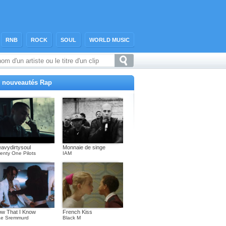
RNB
ROCK
SOUL
WORLD MUSIC
 nouveautés Rap
avydirtysoul
Monnaie de singe
enty One Pilots
IAM
w That I Know
French Kiss
e Sremmurd
Black M