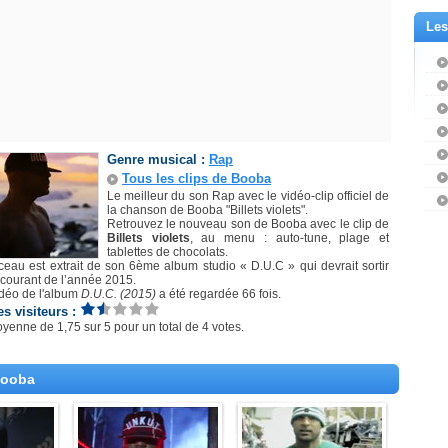
Les
Genre musical :
Rap
Tous les clips de Booba
Le meilleur du son Rap avec le vidéo-clip officiel de
la chanson de Booba "Billets violets".
Retrouvez le nouveau son de Booba avec le clip de
Billets violets
, au menu : auto-tune, plage et
tablettes de chocolats.
eau est extrait de son 6ème album studio « D.U.C » qui devrait sortir
 courant de l’année 2015.
idéo de l'album
D.U.C. (2015)
a été regardée 66 fois.
es visiteurs :
oyenne de
1,75
sur
5
pour un total de
4 votes
.
Booba