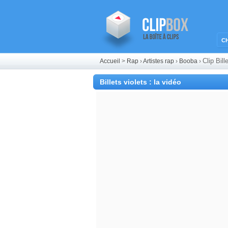
C
Clip Bil
Accueil
>
Rap
›
Artistes rap
›
Booba
›
Billets violets : la vidéo