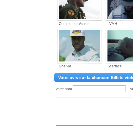
Comme Les Autres
LVMH
Une vie
Scarface
Votre avis sur la chanson Billets viol
votre nom
v