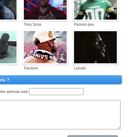
Tony Sosa
Parlons peu
Paname
Lunatic
ets ?
otre adresse mail