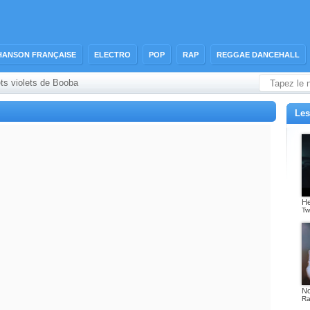
HANSON FRANÇAISE
ELECTRO
POP
RAP
REGGAE DANCEHALL
lets violets de Booba
Les
He
Tw
No
Ra