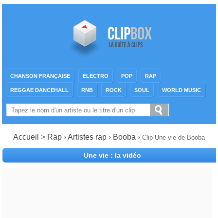
CHANSON FRANÇAISE
ELECTRO
POP
RAP
REGGAE DANCEHALL
RNB
ROCK
SOUL
WORLD MUSIC
Accueil
>
Rap
›
Artistes rap
›
Booba
›
Clip Une vie de Booba
Une vie : la vidéo