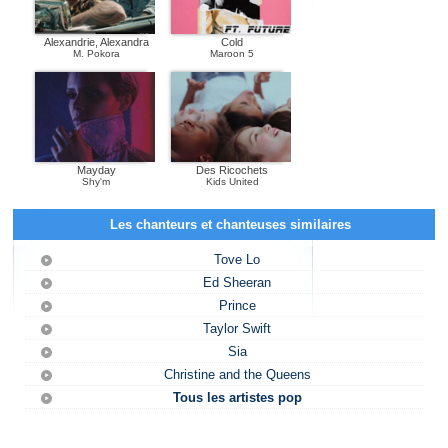
Alexandrie, Alexandra
Cold
M. Pokora
Maroon 5
Mayday
Des Ricochets
Shy'm
Kids United
Les chanteurs et chanteuses similaires
Tove Lo
Ed Sheeran
Prince
Taylor Swift
Sia
Christine and the Queens
Tous les artistes pop