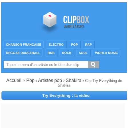
CHANSON FRANÇAISE
ELECTRO
POP
RAP
REGGAE DANCEHALL
RNB
ROCK
SOUL
WORLD MUSIC
Accueil
>
Pop
›
Artistes pop
›
Shakira
›
Clip Try Everything de
Shakira
Try Everything : la vidéo