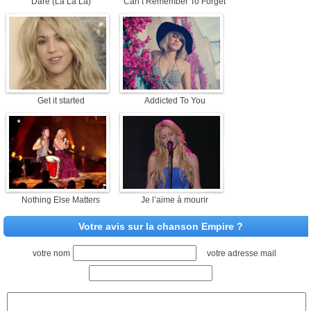
Dare (La La La)
Can’t Remember To Forget
Get it started
Addicted To You
Nothing Else Matters
Je l’aime à mourir
Votre avis sur la chanson Empire ?
votre nom
votre adresse mail