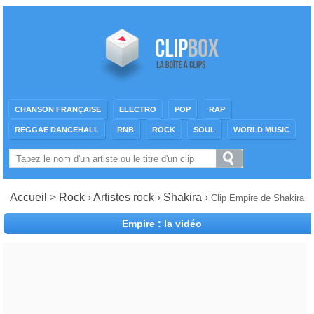
CHANSON FRANÇAISE
ELECTRO
POP
RAP
REGGAE DANCEHALL
RNB
ROCK
SOUL
WORLD MUSIC
Accueil
>
Rock
›
Artistes rock
›
Shakira
›
Clip Empire de Shakira
Empire : la vidéo