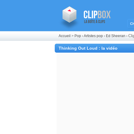
C
Cli
Accueil
>
Pop
›
Artistes pop
›
Ed Sheeran
›
Thinking Out Loud : la vidéo