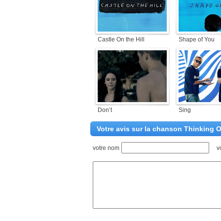
Castle On the Hill
Shape of You
Don’t
Sing
Votre avis sur la chanson Thinking 
votre nom
v