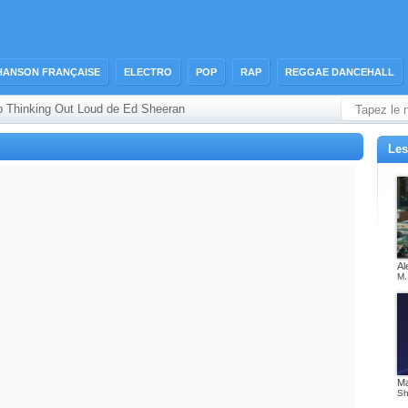
HANSON FRANÇAISE
ELECTRO
POP
RAP
REGGAE DANCEHALL
p Thinking Out Loud de Ed Sheeran
Les
Al
M.
M
Sh