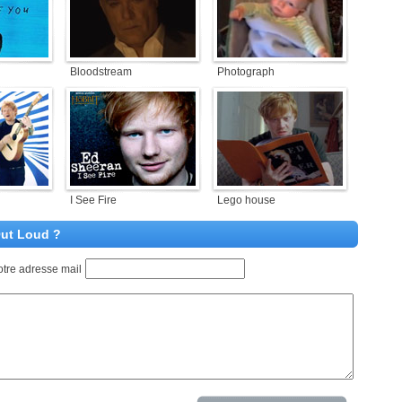
Bloodstream
Photograph
I See Fire
Lego house
Out Loud ?
otre adresse mail