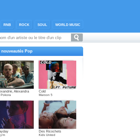
RNB
ROCK
SOUL
WORLD MUSIC
 nouveautés Pop
exandrie, Alexandra
Cold
 Pokora
Maroon 5
ayday
Des Ricochets
y'm
Kids United