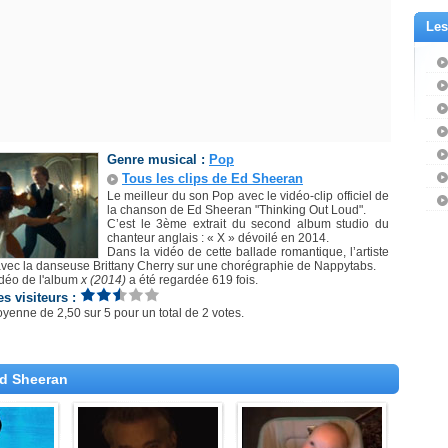
Les
Genre musical :
Pop
Tous les clips de Ed Sheeran
Le meilleur du son Pop avec le vidéo-clip officiel de
la chanson de Ed Sheeran "Thinking Out Loud".
C’est le 3ème extrait du second album studio du
chanteur anglais : « X » dévoilé en 2014.
Dans la vidéo de cette ballade romantique, l’artiste
vec la danseuse Brittany Cherry sur une chorégraphie de Nappytabs.
idéo de l'album
x (2014)
a été regardée 619 fois.
es visiteurs :
oyenne de
2,50
sur
5
pour un total de
2 votes
.
Ed Sheeran