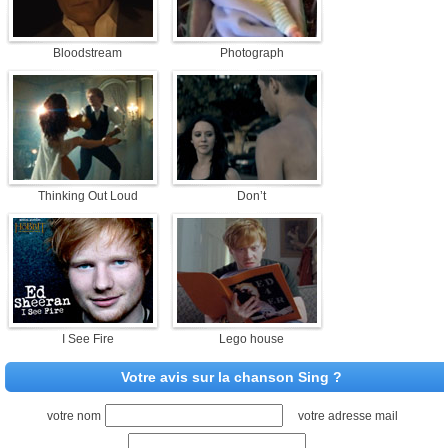
Bloodstream
Photograph
Thinking Out Loud
Don’t
I See Fire
Lego house
Votre avis sur la chanson Sing ?
votre nom
votre adresse mail