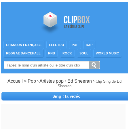
CHANSON FRANÇAISE
ELECTRO
POP
RAP
REGGAE DANCEHALL
RNB
ROCK
SOUL
WORLD MUSIC
Accueil
>
Pop
›
Artistes pop
›
Ed Sheeran
›
Clip Sing de Ed
Sheeran
Sing : la vidéo