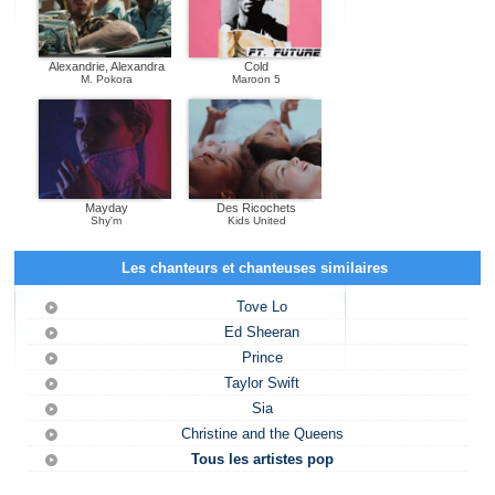
Alexandrie, Alexandra
Cold
M. Pokora
Maroon 5
Mayday
Des Ricochets
Shy'm
Kids United
Les chanteurs et chanteuses similaires
Tove Lo
Ed Sheeran
Prince
Taylor Swift
Sia
Christine and the Queens
Tous les artistes pop