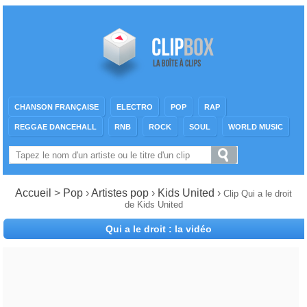
CHANSON FRANÇAISE
ELECTRO
POP
RAP
REGGAE DANCEHALL
RNB
ROCK
SOUL
WORLD MUSIC
Accueil
>
Pop
›
Artistes pop
›
Kids United
›
Clip Qui a le droit
de Kids United
Qui a le droit : la vidéo