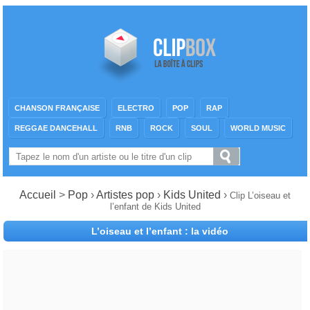
CHANSON FRANÇAISE
ELECTRO
POP
RAP
REGGAE DANCEHALL
RNB
ROCK
SOUL
WORLD MUSIC
Accueil
>
Pop
›
Artistes pop
›
Kids United
›
Clip L’oiseau et
l’enfant de Kids United
L’oiseau et l’enfant : la vidéo