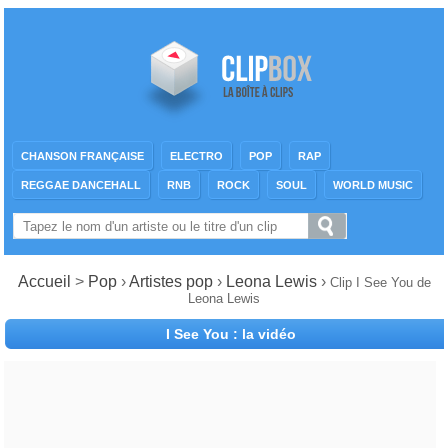
CHANSON FRANÇAISE
ELECTRO
POP
RAP
REGGAE DANCEHALL
RNB
ROCK
SOUL
WORLD MUSIC
Accueil
>
Pop
›
Artistes pop
›
Leona Lewis
›
Clip I See You de
Leona Lewis
I See You : la vidéo