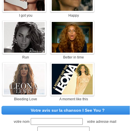
I got you
Happy
Run
Better in time
Bleeding Love
A moment like this
Votre avis sur la chanson I See You ?
votre nom
votre adresse mail