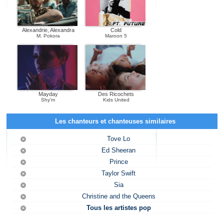
Alexandrie, Alexandra
Cold
M. Pokora
Maroon 5
Mayday
Des Ricochets
Shy'm
Kids United
Les chanteurs et chanteuses similaires
Tove Lo
Ed Sheeran
Prince
Taylor Swift
Sia
Christine and the Queens
Tous les artistes pop