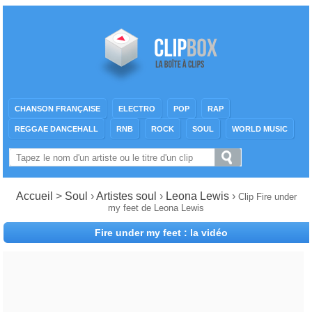
CHANSON FRANÇAISE
ELECTRO
POP
RAP
REGGAE DANCEHALL
RNB
ROCK
SOUL
WORLD MUSIC
Accueil
>
Soul
›
Artistes soul
›
Leona Lewis
›
Clip Fire under
my feet de Leona Lewis
Fire under my feet : la vidéo