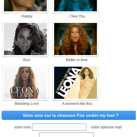
Happy
I See You
Run
Better in time
Bleeding Love
A moment like this
Votre avis sur la chanson Fire under my feet ?
votre nom
votre adresse mail