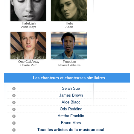
Hallelujah
Hello
Alicia Keys
Adele
One Call Away
Freedom
Charlie Puth
Pharrell Williams
Les chanteurs et chanteuses similaires
Selah Sue
James Brown
Aloe Blacc
Otis Redding
Aretha Franklin
Bruno Mars
Tous les artistes de la musique soul