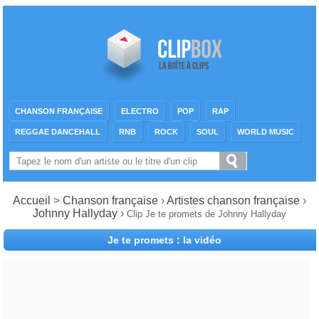
CHANSON FRANÇAISE
ELECTRO
POP
RAP
REGGAE DANCEHALL
RNB
ROCK
SOUL
WORLD MUSIC
Accueil
>
Chanson française
›
Artistes chanson française
›
Johnny Hallyday
›
Clip Je te promets de Johnny Hallyday
Je te promets : la vidéo