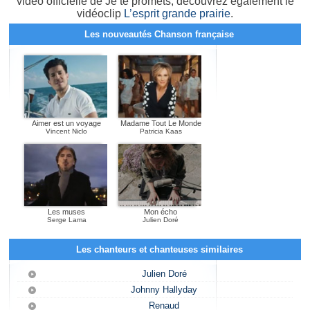
vidéo officielle de Je te promets, découvrez également le
vidéoclip
L’esprit grande prairie
.
Les nouveautés Chanson française
Aimer est un voyage
Madame Tout Le Monde
Vincent Niclo
Patricia Kaas
Les muses
Mon écho
Serge Lama
Julien Doré
Les chanteurs et chanteuses similaires
Julien Doré
Johnny Hallyday
Renaud