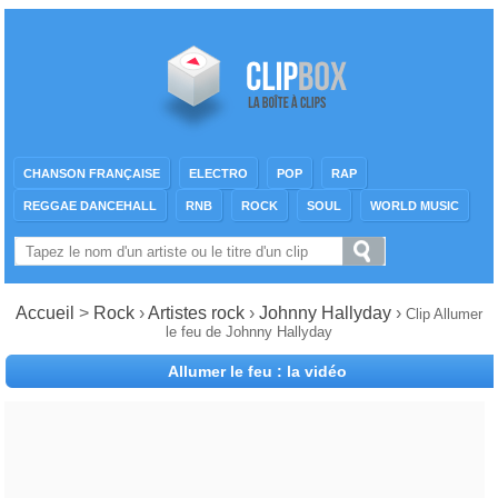
CHANSON FRANÇAISE
ELECTRO
POP
RAP
REGGAE DANCEHALL
RNB
ROCK
SOUL
WORLD MUSIC
Accueil
>
Rock
›
Artistes rock
›
Johnny Hallyday
›
Clip Allumer
le feu de Johnny Hallyday
Allumer le feu : la vidéo