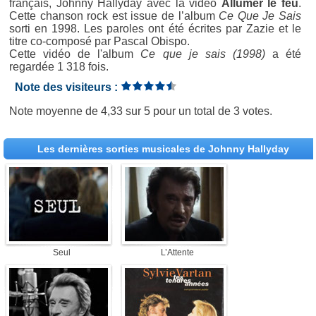
français, Johnny Hallyday avec la vidéo
Allumer le feu
.
Cette chanson rock est issue de l’album
Ce Que Je Sais
sorti en 1998. Les paroles ont été écrites par Zazie et le
titre co-composé par Pascal Obispo.
Cette vidéo de l'album
Ce que je sais (1998)
a été
regardée 1 318 fois.
Note des visiteurs :
Note moyenne de
4,33
sur
5
pour un total de
3 votes
.
Les dernières sorties musicales de Johnny Hallyday
Seul
L’Attente