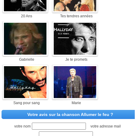
20 Ans
Tes tendres années
Gabrielle
Je te promets
Sang pour sang
Marie
Votre avis sur la chanson Allumer le feu ?
votre nom
votre adresse mail