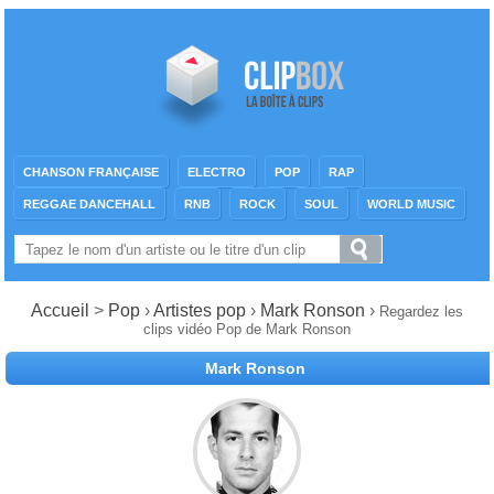
CHANSON FRANÇAISE
ELECTRO
POP
RAP
REGGAE DANCEHALL
RNB
ROCK
SOUL
WORLD MUSIC
Accueil
>
Pop
›
Artistes pop
›
Mark Ronson
›
Regardez les
clips vidéo Pop de Mark Ronson
Mark Ronson