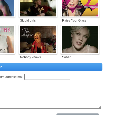
Stupid girls
Raise Your Glass
Nobody knows
Sober
 ?
otre adresse mail