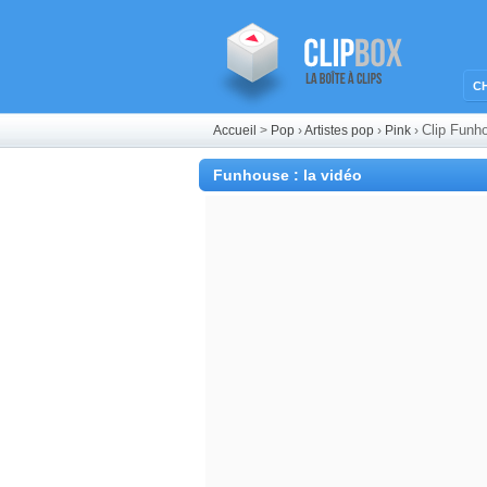
C
Clip Funh
Accueil
>
Pop
›
Artistes pop
›
Pink
›
Funhouse : la vidéo