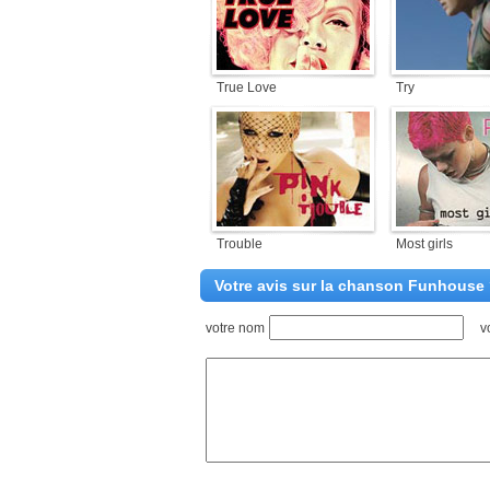
True Love
Try
Trouble
Most girls
Votre avis sur la chanson Funhouse
votre nom
v