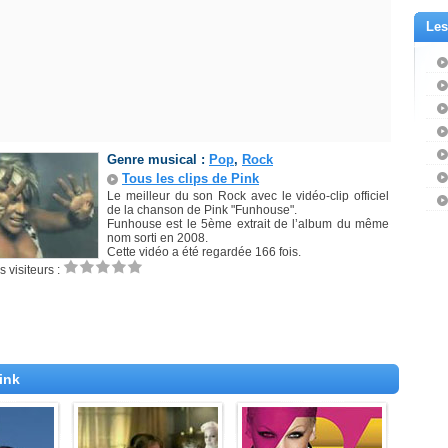
Les
Genre musical :
Pop
,
Rock
Tous les clips de Pink
Le meilleur du son Rock avec le vidéo-clip officiel
de la chanson de Pink "Funhouse".
Funhouse est le 5ème extrait de l’album du même
nom sorti en 2008.
Cette vidéo a été regardée 166 fois.
 visiteurs :
ink