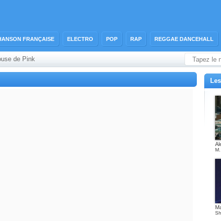
HANSON FRANÇAISE
ELECTRO
POP
RAP
REGGAE DANCEHALL
ouse de Pink
Les
Al
M.
M
Sh