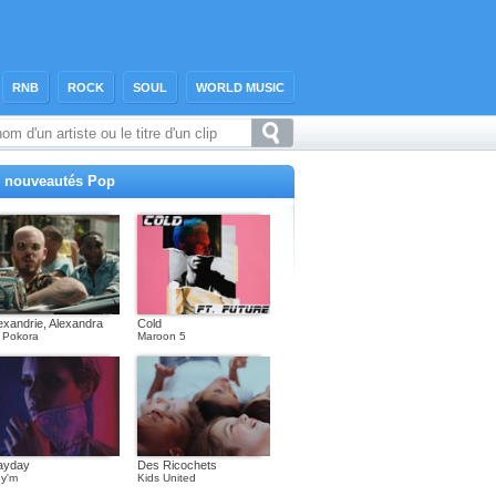
RNB
ROCK
SOUL
WORLD MUSIC
 nouveautés Pop
exandrie, Alexandra
Cold
 Pokora
Maroon 5
ayday
Des Ricochets
y'm
Kids United