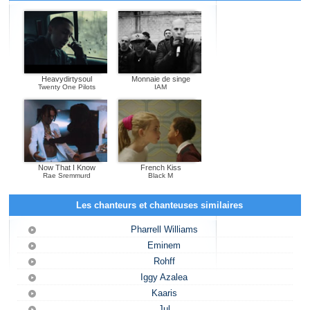
Heavydirtysoul
Monnaie de singe
Twenty One Pilots
IAM
Now That I Know
French Kiss
Rae Sremmurd
Black M
Les chanteurs et chanteuses similaires
Pharrell Williams
Eminem
Rohff
Iggy Azalea
Kaaris
Jul