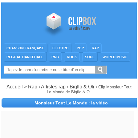
CHANSON FRANÇAISE
ELECTRO
POP
RAP
REGGAE DANCEHALL
RNB
ROCK
SOUL
WORLD MUSIC
Accueil
>
Rap
›
Artistes rap
›
Bigflo & Oli
›
Clip Monsieur Tout
Le Monde de Bigflo & Oli
Monsieur Tout Le Monde : la vidéo