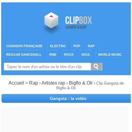
CHANSON FRANÇAISE
ELECTRO
POP
RAP
REGGAE DANCEHALL
RNB
ROCK
SOUL
WORLD MUSIC
Accueil
>
Rap
›
Artistes rap
›
Bigflo & Oli
›
Clip Gangsta de
Bigflo & Oli
Gangsta : la vidéo