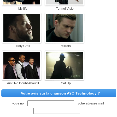
My life
Tunnel Vision
Holy Grail
Mirrors
Ain’t No Doubt About It
Get Up
Votre avis sur la chanson AYO Technology ?
votre nom
votre adresse mail