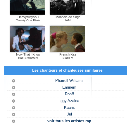
Heavydirtysoul
Monnaie de singe
Twenty One Pilots
IAM
Now That I Know
French Kiss
Rae Sremmurd
Black M
Les chanteurs et chanteuses similaires
Pharrell Williams
Eminem
Rohff
Iggy Azalea
Kaaris
Jul
voir tous les artistes rap