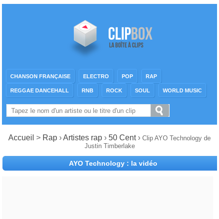
CHANSON FRANÇAISE
ELECTRO
POP
RAP
REGGAE DANCEHALL
RNB
ROCK
SOUL
WORLD MUSIC
Accueil
>
Rap
›
Artistes rap
›
50 Cent
›
Clip AYO Technology de
Justin Timberlake
AYO Technology : la vidéo