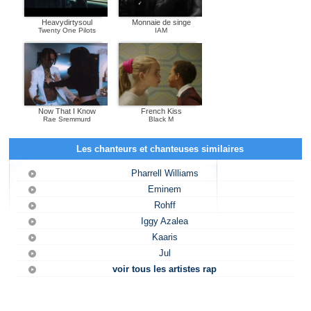
Heavydirtysoul
Monnaie de singe
Twenty One Pilots
IAM
Now That I Know
French Kiss
Rae Sremmurd
Black M
Les chanteurs et chanteuses similaires
Pharrell Williams
Eminem
Rohff
Iggy Azalea
Kaaris
Jul
voir tous les artistes rap