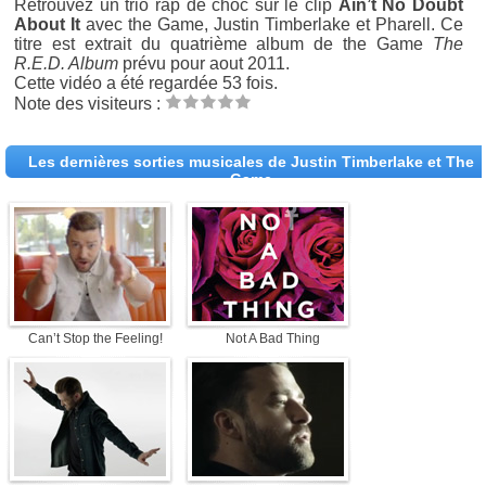
Retrouvez un trio rap de choc sur le clip
Ain’t No Doubt
About It
avec the Game, Justin Timberlake et Pharell. Ce
titre est extrait du quatrième album de the Game
The
R.E.D. Album
prévu pour aout 2011.
Cette vidéo a été regardée 53 fois.
Note des visiteurs :
Les dernières sorties musicales de Justin Timberlake et The
Game
Can’t Stop the Feeling!
Not A Bad Thing