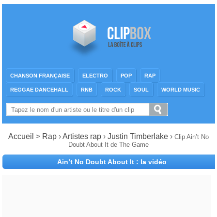
CHANSON FRANÇAISE
ELECTRO
POP
RAP
REGGAE DANCEHALL
RNB
ROCK
SOUL
WORLD MUSIC
Accueil
>
Rap
›
Artistes rap
›
Justin Timberlake
›
Clip Ain’t No
Doubt About It de The Game
Ain’t No Doubt About It : la vidéo