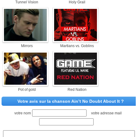
Tunnel Vision
Holy Grail
Mirrors
Martians vs. Goblins
Pot of gold
Red Nation
Votre avis sur la chanson Ain’t No Doubt About It ?
votre nom
votre adresse mail