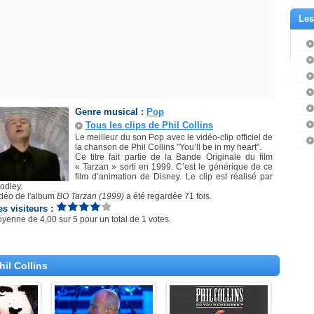
Les
Genre musical :
Pop
Tous les clips de Phil Collins
Le meilleur du son Pop avec le vidéo-clip officiel de
la chanson de Phil Collins "You’ll be in my heart".
Ce titre fait partie de la Bande Originale du film
« Tarzan » sorti en 1999. C’est le générique de ce
film d’animation de Disney. Le clip est réalisé par
odley.
idéo de l'album
BO Tarzan (1999)
a été regardée 71 fois.
es visiteurs :
oyenne de
4,00
sur
5
pour un total de
1 votes
.
il Collins