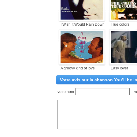
I Wish It Would Rain Down
True colors
A groovy kind of love
Easy lover
Votre avis sur la chanson You’ll be i
votre nom
v