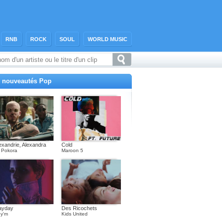
RNB
ROCK
SOUL
WORLD MUSIC
 nouveautés Pop
exandrie, Alexandra
Cold
 Pokora
Maroon 5
ayday
Des Ricochets
y'm
Kids United