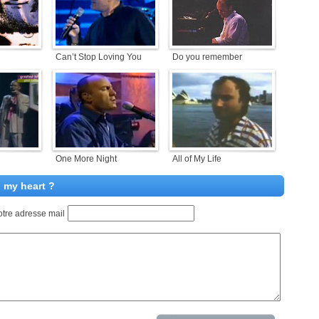
Can’t Stop Loving You
Do you remember
One More Night
All of My Life
n my heart ?
otre adresse mail