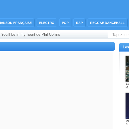
HANSON FRANÇAISE
ELECTRO
POP
RAP
REGGAE DANCEHALL
 You’ll be in my heart de Phil Collins
Les
Al
M.
M
Sh