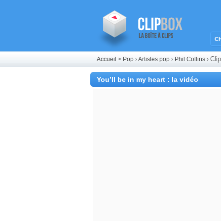
C
Clip
Accueil
>
Pop
›
Artistes pop
›
Phil Collins
›
You’ll be in my heart : la vidéo