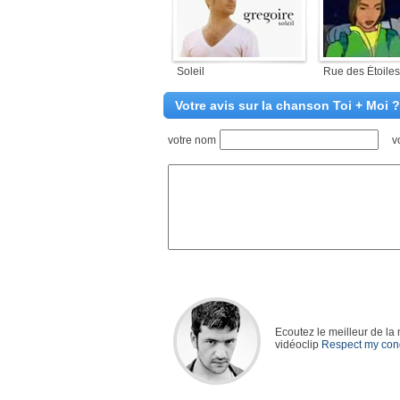
Soleil
Rue des Étoiles
Votre avis sur la chanson Toi + Moi ?
votre nom
v
Ecoutez le meilleur de la
vidéoclip
Respect my con