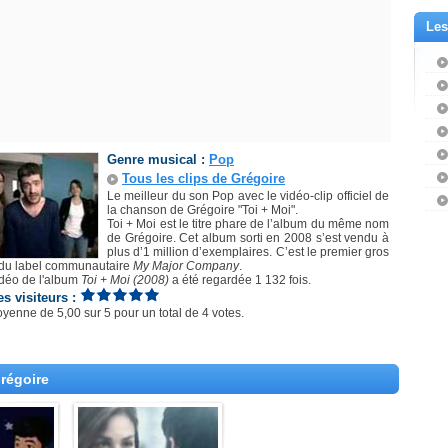
Les
Genre musical :
Pop
Tous les clips de Grégoire
Le meilleur du son Pop avec le vidéo-clip officiel de
la chanson de Grégoire "Toi + Moi".
Toi + Moi est le titre phare de l’album du même nom
de Grégoire. Cet album sorti en 2008 s’est vendu à
plus d’1 million d’exemplaires. C’est le premier gros
du label communautaire
My Major Company
.
idéo de l'album
Toi + Moi (2008)
a été regardée 1 132 fois.
es visiteurs :
oyenne de
5,00
sur
5
pour un total de
4 votes
.
régoire