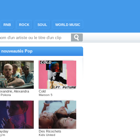
RNB
ROCK
SOUL
WORLD MUSIC
 nouveautés Pop
exandrie, Alexandra
Cold
 Pokora
Maroon 5
ayday
Des Ricochets
y'm
Kids United