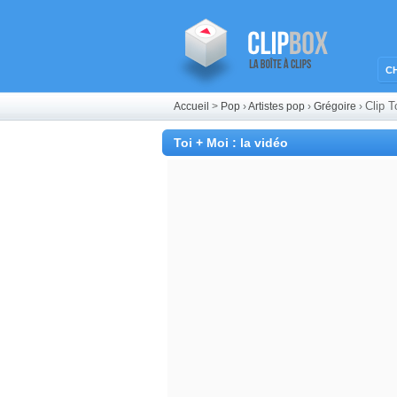
C
Clip T
Accueil
>
Pop
›
Artistes pop
›
Grégoire
›
Toi + Moi : la vidéo