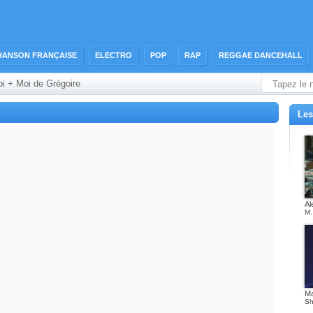
HANSON FRANÇAISE
ELECTRO
POP
RAP
REGGAE DANCEHALL
oi + Moi de Grégoire
Les
Al
M.
M
Sh