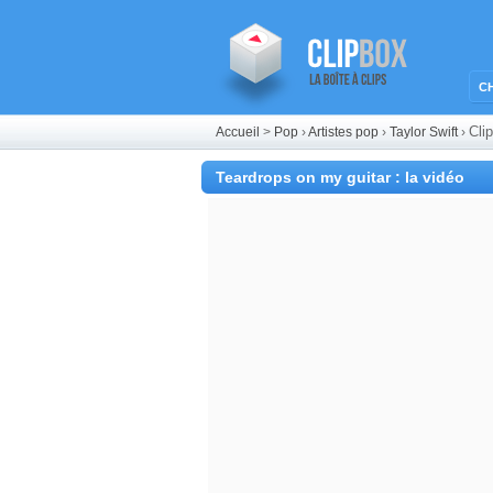
C
Cli
Accueil
>
Pop
›
Artistes pop
›
Taylor Swift
›
Teardrops on my guitar : la vidéo