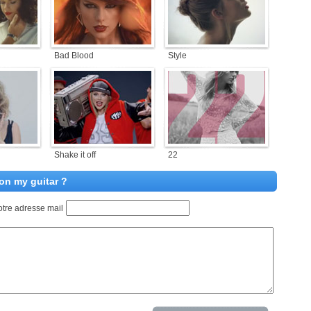
Bad Blood
Style
Shake it off
22
on my guitar ?
otre adresse mail