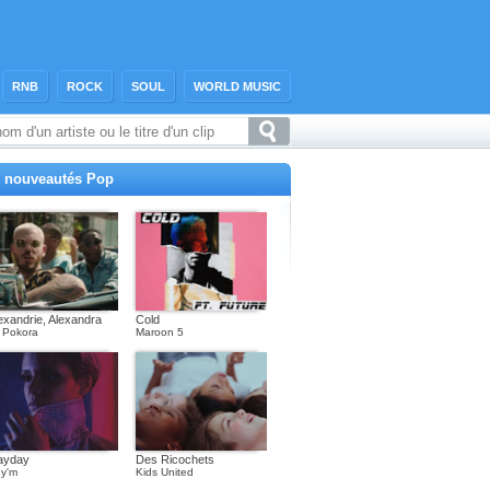
RNB
ROCK
SOUL
WORLD MUSIC
 nouveautés Pop
exandrie, Alexandra
Cold
 Pokora
Maroon 5
ayday
Des Ricochets
y'm
Kids United