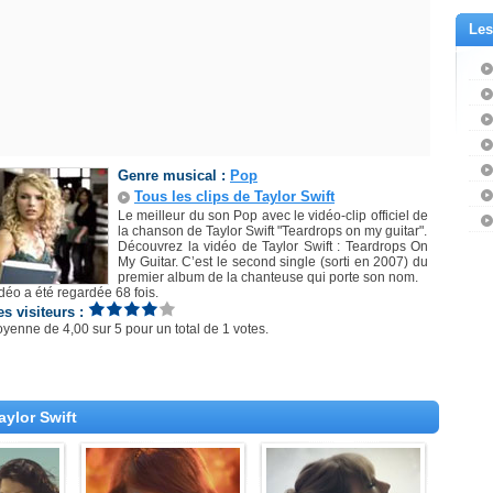
Les
Genre musical :
Pop
Tous les clips de Taylor Swift
Le meilleur du son Pop avec le vidéo-clip officiel de
la chanson de Taylor Swift "Teardrops on my guitar".
Découvrez la vidéo de Taylor Swift : Teardrops On
My Guitar. C’est le second single (sorti en 2007) du
premier album de la chanteuse qui porte son nom.
déo a été regardée 68 fois.
es visiteurs :
oyenne de
4,00
sur
5
pour un total de
1 votes
.
aylor Swift