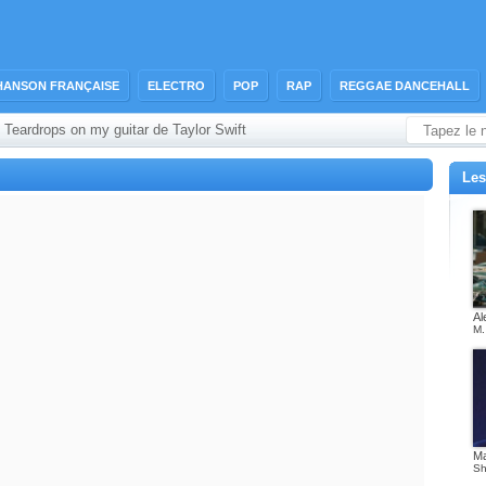
HANSON FRANÇAISE
ELECTRO
POP
RAP
REGGAE DANCEHALL
p Teardrops on my guitar de Taylor Swift
Les
Al
M.
M
Sh