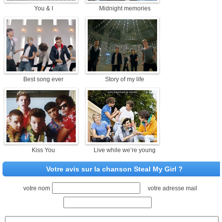
You & I
Midnight memories
Best song ever
Story of my life
Kiss You
Live while we’re young
Votre avis sur la chanson Steal My Girl ?
votre nom
votre adresse mail