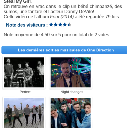
Steal My Girl
.
On retrouve en vrac dans le clip un bébé chimpanzé, des
sumos, une fanfare et l’acteur Danny DeVito!
Cette vidéo de l'album
Four (2014)
a été regardée 79 fois.
Note des visiteurs :
Note moyenne de
4,50
sur
5
pour un total de
2 votes
.
Les dernières sorties musicales de One Direction
Perfect
Night changes