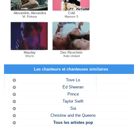
Alexandrie, Alexandra
Cold
M. Pokora
Maroon 5
Mayday
Des Ricochets
Shy'm
Kids United
Les chanteurs et chanteuses similaires
Tove Lo
Ed Sheeran
Prince
Taylor Swift
Sia
Christine and the Queens
Tous les artistes pop