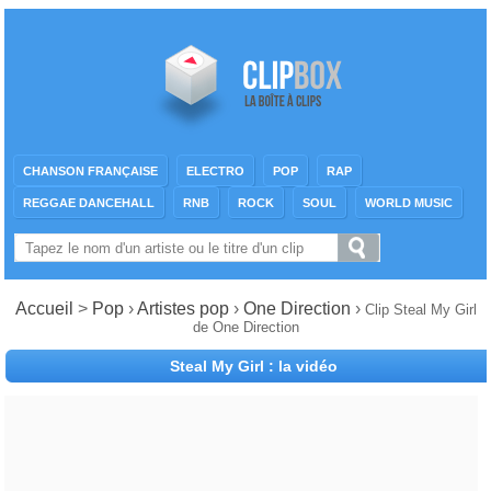
CHANSON FRANÇAISE
ELECTRO
POP
RAP
REGGAE DANCEHALL
RNB
ROCK
SOUL
WORLD MUSIC
Accueil
>
Pop
›
Artistes pop
›
One Direction
›
Clip Steal My Girl
de One Direction
Steal My Girl : la vidéo