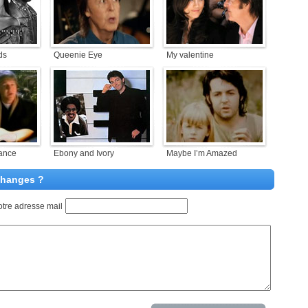
ds
Queenie Eye
My valentine
rance
Ebony and Ivory
Maybe I’m Amazed
Changes ?
otre adresse mail