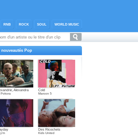
RNB
ROCK
SOUL
WORLD MUSIC
 nouveautés Pop
exandrie, Alexandra
Cold
 Pokora
Maroon 5
ayday
Des Ricochets
y'm
Kids United