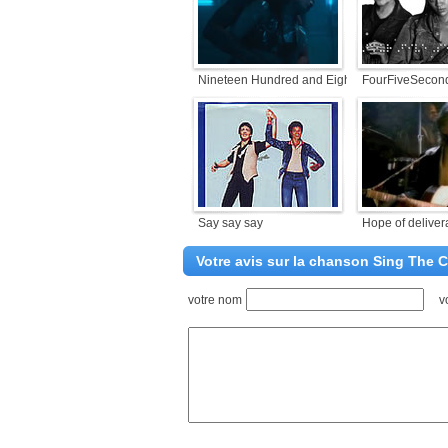
Nineteen Hundred and Eighty-Five
FourFiveSecon
Say say say
Hope of delive
Votre avis sur la chanson Sing The 
votre nom
v