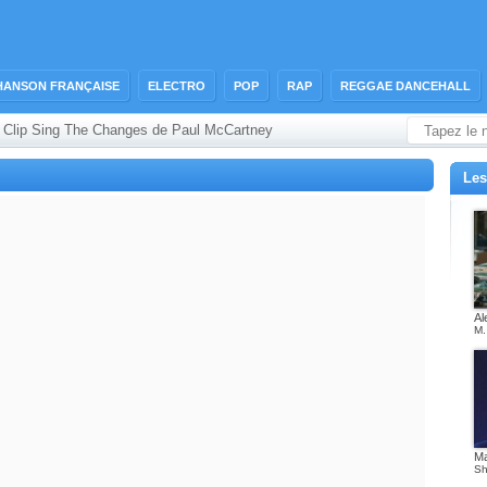
HANSON FRANÇAISE
ELECTRO
POP
RAP
REGGAE DANCEHALL
Clip Sing The Changes de Paul McCartney
›
Les
Al
M.
M
Sh