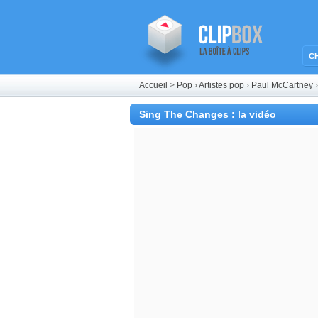
C
Accueil
>
Pop
›
Artistes pop
›
Paul McCartney
Sing The Changes : la vidéo