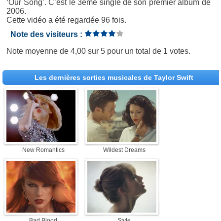
‘Our Song’. C’est le 3ème single de son premier album de
2006.
Cette vidéo a été regardée 96 fois.
Note des visiteurs :
Note moyenne de
4,00
sur
5
pour un total de
1 votes
.
Les dernières sorties musicales de Taylor Swift
New Romantics
Wildest Dreams
Bad Blood
Style