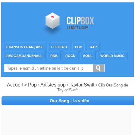
CHANSON FRANÇAISE
ELECTRO
POP
RAP
REGGAE DANCEHALL
RNB
ROCK
SOUL
WORLD MUSIC
Accueil
>
Pop
›
Artistes pop
›
Taylor Swift
›
Clip Our Song de
Taylor Swift
Our Song : la vidéo