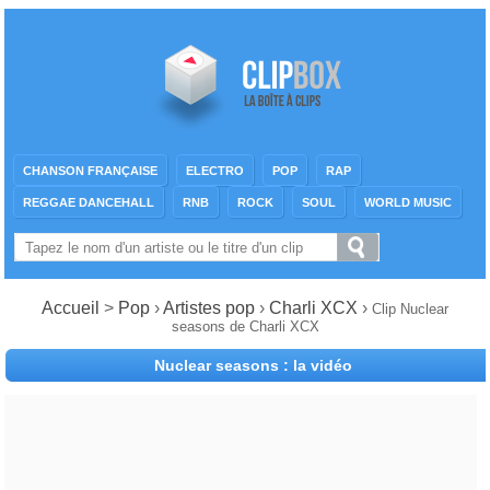
CHANSON FRANÇAISE
ELECTRO
POP
RAP
REGGAE DANCEHALL
RNB
ROCK
SOUL
WORLD MUSIC
Accueil
>
Pop
›
Artistes pop
›
Charli XCX
›
Clip Nuclear
seasons de Charli XCX
Nuclear seasons : la vidéo