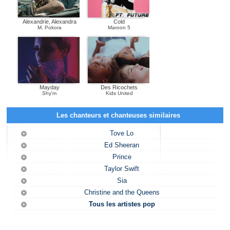
Alexandrie, Alexandra
Cold
M. Pokora
Maroon 5
Mayday
Des Ricochets
Shy'm
Kids United
Les chanteurs et chanteuses similaires
Tove Lo
Ed Sheeran
Prince
Taylor Swift
Sia
Christine and the Queens
Tous les artistes pop