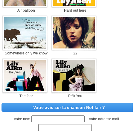
Air balloon
Hard out here
Somewhere only we know
22
The fear
F**k You
Votre avis sur la chanson Not fair ?
votre nom
votre adresse mail