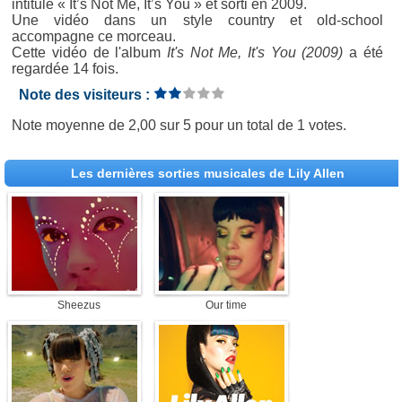
intitulé « It’s Not Me, It’s You » et sorti en 2009.
Une vidéo dans un style country et old-school
accompagne ce morceau.
Cette vidéo de l'album
It's Not Me, It's You (2009)
a été
regardée 14 fois.
Note des visiteurs :
Note moyenne de
2,00
sur
5
pour un total de
1 votes
.
Les dernières sorties musicales de Lily Allen
Sheezus
Our time