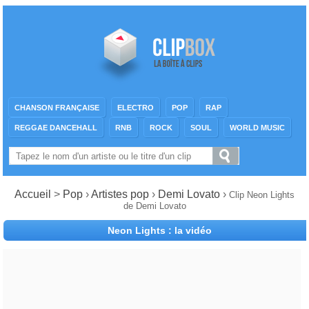
CHANSON FRANÇAISE
ELECTRO
POP
RAP
REGGAE DANCEHALL
RNB
ROCK
SOUL
WORLD MUSIC
Accueil
>
Pop
›
Artistes pop
›
Demi Lovato
›
Clip Neon Lights
de Demi Lovato
Neon Lights : la vidéo