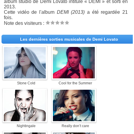
album studio de Demi Lovato intitulé « DEMI » et sorti en
2013.
Cette vidéo de l'album
DEMI (2013)
a été regardée 21
fois.
Note des visiteurs :
Les dernières sorties musicales de Demi Lovato
Stone Cold
Cool for the Summer
Nightingale
Really don’t care