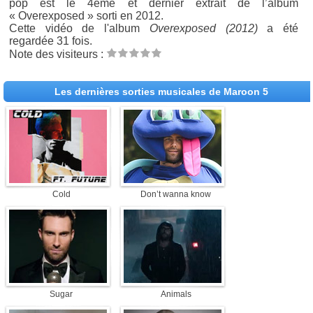
pop est le 4ème et dernier extrait de l’album
« Overexposed » sorti en 2012.
Cette vidéo de l'album
Overexposed (2012)
a été
regardée 31 fois.
Note des visiteurs :
Les dernières sorties musicales de Maroon 5
Cold
Don’t wanna know
Sugar
Animals