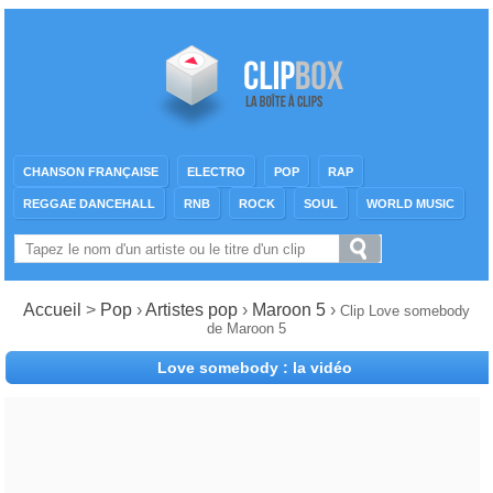
CHANSON FRANÇAISE
ELECTRO
POP
RAP
REGGAE DANCEHALL
RNB
ROCK
SOUL
WORLD MUSIC
Accueil
>
Pop
›
Artistes pop
›
Maroon 5
›
Clip Love somebody
de Maroon 5
Love somebody : la vidéo