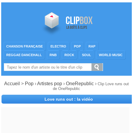
CHANSON FRANÇAISE
ELECTRO
POP
RAP
REGGAE DANCEHALL
RNB
ROCK
SOUL
WORLD MUSIC
Accueil
>
Pop
›
Artistes pop
›
OneRepublic
›
Clip Love runs out
de OneRepublic
Love runs out : la vidéo