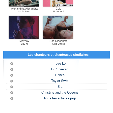
Alexandrie, Alexandra
Cold
M. Pokora
Maroon 5
Mayday
Des Ricochets
Shy'm
Kids United
Les chanteurs et chanteuses similaires
Tove Lo
Ed Sheeran
Prince
Taylor Swift
Sia
Christine and the Queens
Tous les artistes pop