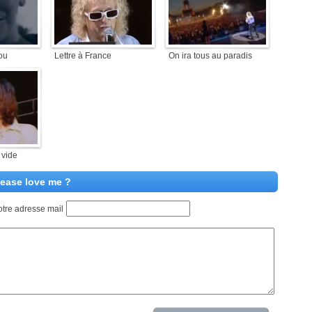
ou
Lettre à France
On ira tous au paradis
 vide
lease love me ?
otre adresse mail