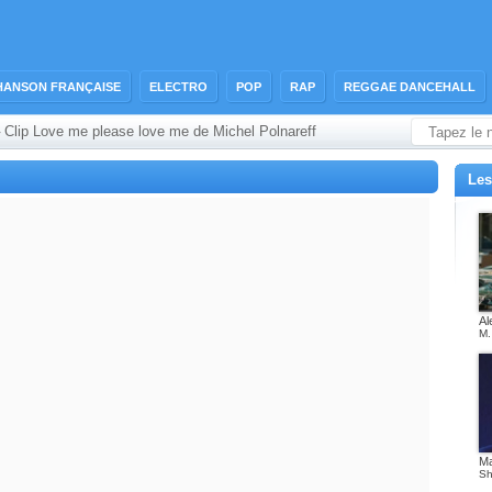
HANSON FRANÇAISE
ELECTRO
POP
RAP
REGGAE DANCEHALL
Clip Love me please love me de Michel Polnareff
›
Les
Al
M.
M
Sh