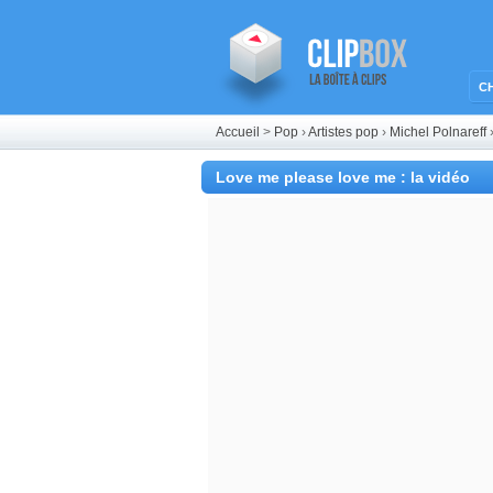
C
Accueil
>
Pop
›
Artistes pop
›
Michel Polnareff
Love me please love me : la vidéo