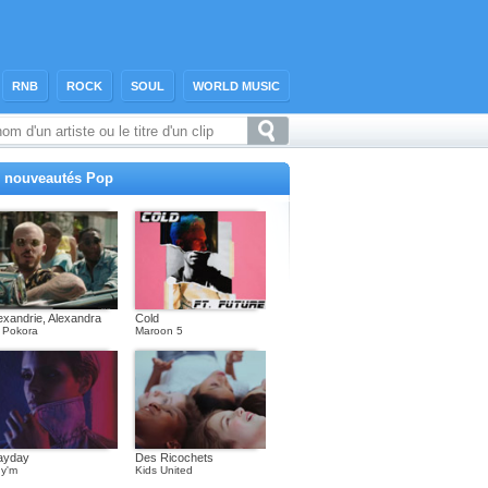
RNB
ROCK
SOUL
WORLD MUSIC
 nouveautés Pop
exandrie, Alexandra
Cold
 Pokora
Maroon 5
ayday
Des Ricochets
y'm
Kids United