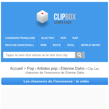
CHANSON FRANÇAISE
ELECTRO
POP
RAP
REGGAE DANCEHALL
RNB
ROCK
SOUL
WORLD MUSIC
Accueil
>
Pop
›
Artistes pop
›
Etienne Daho
›
Clip Les
chansons de l’innocence de Etienne Daho
Les chansons de l’innocence : la vidéo