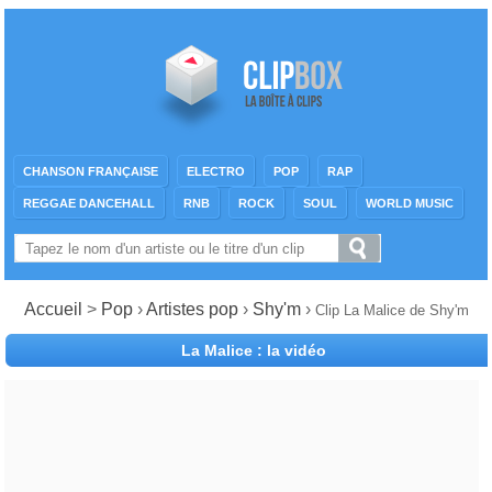
CHANSON FRANÇAISE
ELECTRO
POP
RAP
REGGAE DANCEHALL
RNB
ROCK
SOUL
WORLD MUSIC
Accueil
>
Pop
›
Artistes pop
›
Shy'm
›
Clip La Malice de Shy'm
La Malice : la vidéo